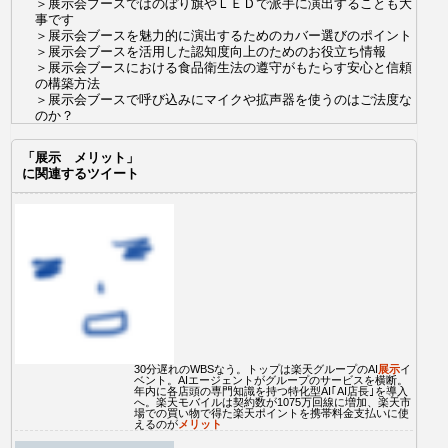
＞展示会ブースではのぼり旗やＬＥＤで派手に演出することも大
事です
＞展示会ブースを魅力的に演出するためのカバー選びのポイント
＞展示会ブースを活用した認知度向上のためのお役立ち情報
＞展示会ブースにおける食品衛生法の遵守がもたらす安心と信頼
の構築方法
＞展示会ブースで呼び込みにマイクや拡声器を使うのはご法度な
のか？
◎2024/1/15
「展示 メリット」
情報を更新しました。
に関連するツイート
＞展示会ブースを多言語化してビジネスチャンスを広げる
＞展示会ブースを設営するときの2つの注意点
＞展示会ブースに設営すると効果の高い商談スペース
＞展示会ブースのデザインを工夫することで効果的な企業PRを
実現
＞期間限定で開かれる展示会ブースを宣伝に活用する
◎2022/5/25
情報を更新しました。
＞魅力的な展示会ブースで採用されることが多い技術の事例
＞展示会ブースで出店している企業の色をだすことが重要
＞展示会ブースで販売促進を高めるには複数の工夫が必要です
＞展示会ブースをデザイン性豊かにする作り方
30分遅れのWBSなう。トップは楽天グループのAI
展示
イ
＞展示会ブースデザインで押さえておきたいポイントとは
ベント。AIエージェントがグループのサービスを横断。
年内に各店頭の専門知識を持つ特化型AI｢AI店長｣を導入
◎2019/7/10
へ。楽天モバイルは契約数が1075万回線に増加、楽天市
場での買い物で得た楽天ポイントを携帯料金支払いに使
効率良く自社製品をアピール
えるのが
メリット
の情報を更新しました。