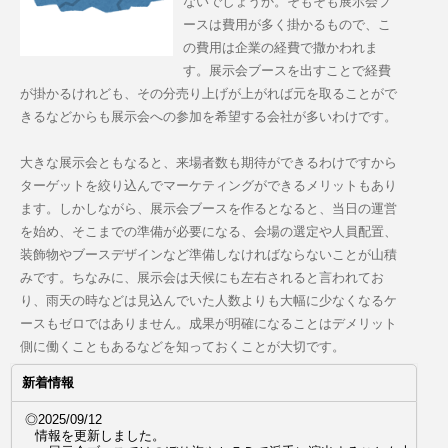
ないでしょうか。そもそも展示会ブ
ースは費用が多く掛かるもので、こ
の費用は企業の経費で撒かわれま
す。展示会ブースを出すことで経費
が掛かるけれども、その分売り上げが上がれば元を取ることがで
きるなどからも展示会への参加を希望する会社が多いわけです。
大きな展示会ともなると、来場者数も期待ができるわけですから
ターゲットを絞り込んでマーケティングができるメリットもあり
ます。しかしながら、展示会ブースを作るとなると、当日の運営
を始め、そこまでの準備が必要になる、会場の選定や人員配置、
装飾物やブースデザインなど準備しなければならないことが山積
みです。ちなみに、展示会は天候にも左右されると言われてお
り、雨天の時などは見込んでいた人数よりも大幅に少なくなるケ
ースもゼロではありません。成果が明確になることはデメリット
側に働くこともあるなどを知っておくことが大切です。
新着情報
◎2025/09/12
情報を更新しました。