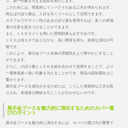
り、第一印象を与える役割を果たします。
このためには、視覚的にインパクトのある工夫が求められます。
例えばのぼり旗は、人目を引くツールとして活用できます。
カラフルでデザイン性のあるのぼり旗を使用すれば、多くの来場
者の注意を惹きつけることができます。
また、ＬＥＤライトを用いた照明効果もおすすめです。
ＬＥＤは省エネでありながら、高い輝度を持ち、多様な演出が可
能です。
これにより、展示会ブース全体の雰囲気をより華やかにすること
ができます。
さらに、のぼり旗とＬＥＤを組み合わせて使用することで、より
一層来場者へ強い印象を与えることができ、商品の認知度向上に
繋がります。
展示会ブースを成功させるためには、こうした視覚的な工夫を取
り入れ、来場者の興味を引くことが欠かせないのです。
展示会ブースを魅力的に演出するためのカバー選
びのポイント
展示会ブースを魅力的に演出するには、カバーの選び方が重要で