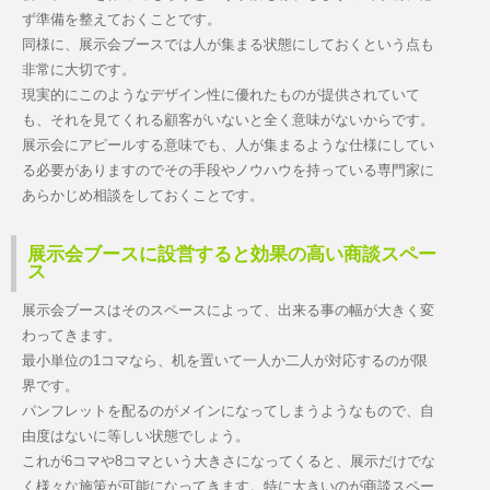
ず準備を整えておくことです。
同様に、展示会ブースでは人が集まる状態にしておくという点も
非常に大切です。
現実的にこのようなデザイン性に優れたものが提供されていて
も、それを見てくれる顧客がいないと全く意味がないからです。
展示会にアピールする意味でも、人が集まるような仕様にしてい
る必要がありますのでその手段やノウハウを持っている専門家に
あらかじめ相談をしておくことです。
展示会ブースに設営すると効果の高い商談スペー
ス
展示会ブースはそのスペースによって、出来る事の幅が大きく変
わってきます。
最小単位の1コマなら、机を置いて一人か二人が対応するのが限
界です。
パンフレットを配るのがメインになってしまうようなもので、自
由度はないに等しい状態でしょう。
これが6コマや8コマという大きさになってくると、展示だけでな
く様々な施策が可能になってきます。特に大きいのが商談スペー