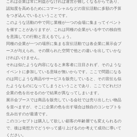
これは企業は常に利益がなければ運営が難しくなるからであり、
認知度を高めるためにコマーシャルなどの宣伝活動に多額の予算
をつぎ込んでいるということです。
このような活動の中で同じ業種が一つの会場に集まってイベント
を催すことがありますが、これは同種の企業がいる中での独自性
を意識しての行動と言えるでしょう。
同種の企業が一つの場所に集まる宣伝活動では各企業に展示会ブ
ースが与えられ、その限られた空間で他との違いを出していかな
ければいけません。
それは似たような内容になると来客者に注目されず、そのような
イベントに参加している意味が無いからです。ここで問題になる
のは同じような商品やサービスを販売していると、その宣伝も似
たようなものになってしまうということであり、ここでどれだけ
企業の色を出せるのかで結果が異なってしまいます。
展示会ブースでは商品を販売している会社では売り出したい物品
を並べますが、そこに企業の色を出す場合は独自のコンセプトを
生み出すのが最適です。
このコンセプトは購入して欲しい顧客の年齢層でも変えられるの
で、後は発想力でどうやって盛り上げるのか考えて成功に導いて
ください。