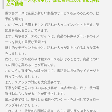
展示会ブースを活用した認知度向上のためのお役
立ち情報
展示会ブースは企業が新しい製品やサービスを広めるための、効
果的な場です。
このブースを活用することで訪れた人々にインパクトを与え、認
知度を高めることができます。
まず、展示会ブースのデザインは、商品の特徴やブランドのイメ
ージを伝える重要な要素です。
魅力的なデザインを心掛け、訪れた人々が足を止めるような工夫
をしましょう。
次に、サンプル配布や体験スペースを設けることで、商品につい
ての関心を高めることが可能です。
このような直接的な体験を通じて、来訪者に具体的なイメージを
持ってもらいましょう。
また、スタッフの対応も大変重要です。
丁寧な対応と思いやりのある接客が、来訪者の心に残り、後の購
買行動にもつながることが期待されます。
展示会終了後は、獲得した名刺やアンケートを活用してフォロー
アップを行いましょう。
これにより、持続的な関係を築き、さらに認知度を向上させるこ