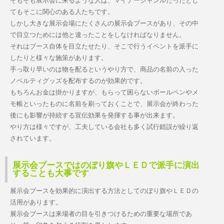
そもそも展示会に来るような人は、マイナージャンルだったとし
てもそこに関心のある人たちです。
しかし大きな展示会場にたくさんの展示会ブースがあり、その中
で目立つためには他と違ったことをしなければなりません。
それはブース自体を目立たせたり、そこで行うイベントを派手に
したりと様々な施策があります。
手っ取り早いのは物を配るというやり方で、商品の名前の入った
ノベルティグッズを配布するのが効果的です。
もちろんお金は掛かりますが、もらって困らないボールペンやメ
モ帳といったものに名前を刷っておくことで、展示会が終わった
後にも影響が持続する宣伝効果を発揮する事が出来ます。
やり方は様々ですが、工夫している会社も多く試行錯誤が繰り返
されています。
展示会ブースではのぼり旗やＬＥＤで派手に演出
することも大事です
展示会ブースを効果的に演出する方法としてのぼり旗やＬＥＤの
活用があります。
展示会ブースは来場者の目を引きつけるための重要な場所であ