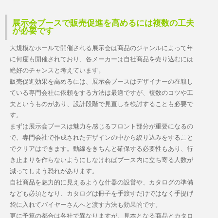
展示会ブースで販売促進を高めるには複数の工夫
が必要です
大規模なホールで開催される展示会は商品のジャンルによって年
に何度も開催されており、各メーカーは自社商品を売り込むには
絶好のチャンスと考えています。
販売促進効果を高めるには、展示会ブースはデザイナーの在籍し
ている専門会社に依頼をする方法は最適ですが、複数のコツや工
夫というものがあり、設計段階で見直しを検討することも必要で
す。
まずは展示会ブースは魅力を感じるフロント部分が重要になるの
で、専門会社で作成されたデザインの中から絞り込みをすること
でクリアはできます。動線をきちんと確保する必要性もあり、行
き止まりを作らないようにしなければブース内に立ち寄る人数が
減ってしまう恐れがあります。
自社商品を魅力的に見えるような什器の設営や、カタログの準備
なども必須となり、カタログは冊子を手渡すだけではなく手提げ
袋に入れてバイヤーさんへと渡す方法も効果的です。
更に予算の都合は各社で異なりますが、見本となる商品とカタロ