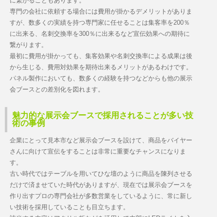
に繋がることもあります。
専門の会社に依頼する場合には費用が掛かるデメリットがありま
すが、数多くの実績を持つ専門家に任せることは集客率を200％
に出来る、名刺交換率を300％に出来るなど宣伝効果への期待に
繋がります。
最初に費用が掛かっても、集客効果や名刺交換率による成果は後
から生じる、費用対効果を期待出来るメリットがあるわけです。
パネル製作においても、数多くの経験を持つなどからも他の展示
会ブースとの差別化を図れます。
魅力的な展示会ブースで採用されることが多い技
術の事例
企業にとって見本市など展示会ブースを設けて、商品をバイヤー
さんに向けて宣伝をすることは非常に重要なチャンスになりま
す。
古い時代ではテーブルを用いてひな壇のように商品を陳列させる
だけで済ませていた時代がありますが、現在では展示会ブースを
作り出すプロの専門会社が多数営業をしているように、常に新し
い技術を採用していることも目立ちます。