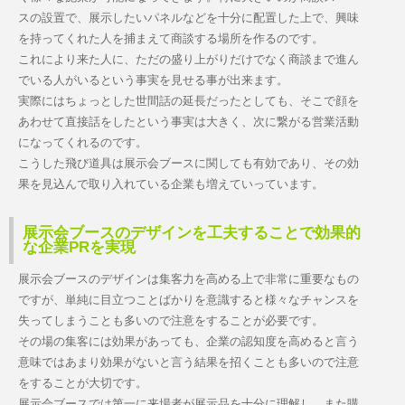
スの設置で、展示したいパネルなどを十分に配置した上で、興味
を持ってくれた人を捕まえて商談する場所を作るのです。
これにより来た人に、ただの盛り上がりだけでなく商談まで進ん
でいる人がいるという事実を見せる事が出来ます。
実際にはちょっとした世間話の延長だったとしても、そこで顔を
あわせて直接話をしたという事実は大きく、次に繋がる営業活動
になってくれるのです。
こうした飛び道具は展示会ブースに関しても有効であり、その効
果を見込んで取り入れている企業も増えていっています。
展示会ブースのデザインを工夫することで効果的
な企業PRを実現
展示会ブースのデザインは集客力を高める上で非常に重要なもの
ですが、単純に目立つことばかりを意識すると様々なチャンスを
失ってしまうことも多いので注意をすることが必要です。
その場の集客には効果があっても、企業の認知度を高めると言う
意味ではあまり効果がないと言う結果を招くことも多いので注意
をすることが大切です。
展示会ブースでは第一に来場者が展示品を十分に理解し、また購