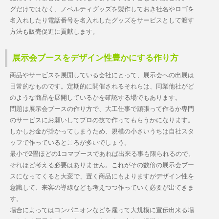
グだけではなく、ノベルティグッズを製作しておき社名やロゴを
名入れしたり電話番号を名入れしたグッズをサービスとして渡す
方法も販売促進に貢献します。
展示会ブースをデザイン性豊かにする作り方
商品やサービスを展開している会社にとって、展示会への出展は
日常的なものです。定期的に開催されるそれらは、同業他社がど
のような商品を展開しているかを確認する場でもあります。
問題は展示会ブースの作り方で、大工仕事で頑張って作るか専門
のサービスにお願いしてプロの技で作ってもらうかになります。
しかしお金が掛かってしまうため、規模の小さいうちは自社スタ
ッフで作っているところが多いでしょう。
最小で2畳ほどの1コマブースであれば出来る事も限られるので、
それほど考える必要はありません。これがその数倍の展示会ブー
スになってくると大変で、置く商品にもよりますがデザイン性を
意識して、来客の導線なども考えつつ作っていく必要が出てきま
す。
場合によってはコンパニオンなどを雇って大規模に宣伝出来る場