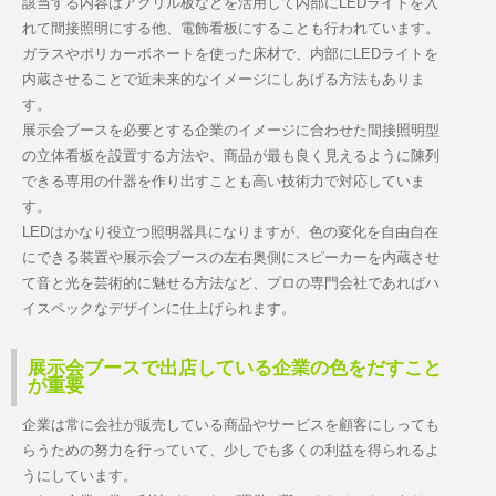
該当する内容はアクリル板などを活用して内部にLEDライトを入
れて間接照明にする他、電飾看板にすることも行われています。
ガラスやポリカーボネートを使った床材で、内部にLEDライトを
内蔵させることで近未来的なイメージにしあげる方法もありま
す。
展示会ブースを必要とする企業のイメージに合わせた間接照明型
の立体看板を設置する方法や、商品が最も良く見えるように陳列
できる専用の什器を作り出すことも高い技術力で対応していま
す。
LEDはかなり役立つ照明器具になりますが、色の変化を自由自在
にできる装置や展示会ブースの左右奥側にスピーカーを内蔵させ
て音と光を芸術的に魅せる方法など、プロの専門会社であればハ
イスペックなデザインに仕上げられます。
展示会ブースで出店している企業の色をだすこと
が重要
企業は常に会社が販売している商品やサービスを顧客にしっても
らうための努力を行っていて、少しでも多くの利益を得られるよ
うにしています。